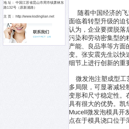
地 址： 中国江苏省昆山市周市镇萧林东
路132号（原新浦路）
随着中国经济的飞速
主 页： http://www.ksdinglian.net
面临着转型升级的迫
认为，企业要摆脱落
污染和劳动密集型的
产能、良品率等方面
变。张安震先生以快
细节上进行创新的重
微发泡注塑成型工艺
多局限，可显著减轻
变形和尺寸稳定性。
具有很大的优势。凯
Mucell微发泡模
点在于模具浇口位于