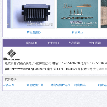
精密连接器
精密冲压
网站首页
关于我们
产品展示
设备展示
版权所有:昆山鼎联电子科技有限公司 电话:0512-55108928 传真:0512-551089
网址:http://www.ksdinglian.net 备案号:苏ICP备11031624号 技术支持:
太仓网络
友情链接
自动车刀
太仓物流公司
精密镜面放电加工
精密模具
精密连