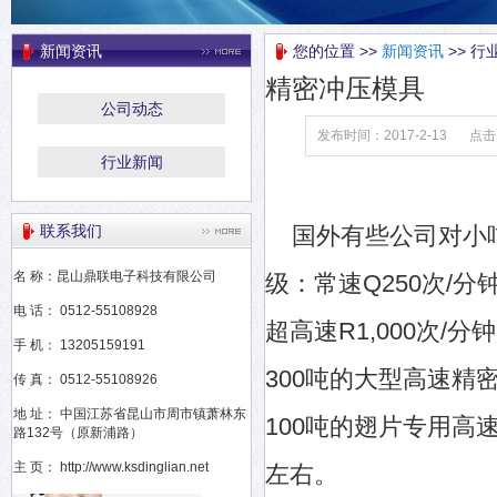
新闻资讯
您的位置 >>
新闻资讯
>> 行
精密冲压模具
公司动态
发布时间：2017-2-13
点击
行业新闻
联系我们
国外有些公司对小吨
名 称：昆山鼎联电子科技有限公司
级：常速Q250次/分钟
电 话： 0512-55108928
超高速R1,000次
手 机： 13205159191
300吨的大型高速精密
传 真： 0512-55108926
地 址： 中国江苏省昆山市周市镇萧林东
100吨的翅片专用高速
路132号（原新浦路）
主 页： http://www.ksdinglian.net
左右。