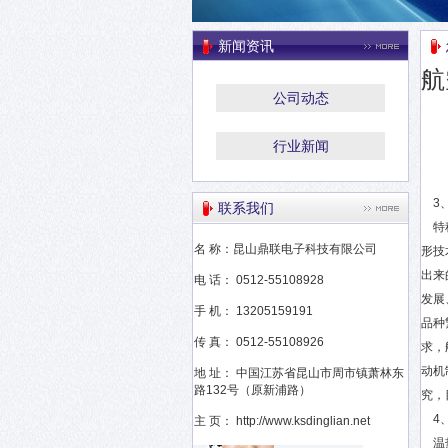
新闻资讯
航
公司动态
行业新闻
3、
联系我们
特种
名 称：昆山鼎联电子科技有限公司
形技
出来
电 话： 0512-55108928
发展
手 机： 13205159191
品种
传 真： 0512-55108926
求，
动机
地 址： 中国江苏省昆山市周市镇萧林东
路132号（原新浦路）
究，
4、
主 页： http://www.ksdinglian.net
温热