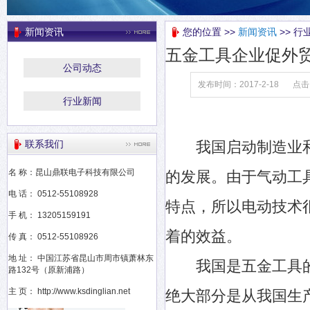
新闻资讯
您的位置 >>
新闻资讯
>> 行
五金工具企业促外
公司动态
发布时间：2017-2-18
点击
行业新闻
联系我们
我国启动制造业和
名 称：昆山鼎联电子科技有限公司
的发展。由于气动工
电 话： 0512-55108928
特点，所以电动技术
手 机： 13205159191
着的效益。
传 真： 0512-55108926
地 址： 中国江苏省昆山市周市镇萧林东
我国是五金工具的
路132号（原新浦路）
主 页： http://www.ksdinglian.net
绝大部分是从我国生