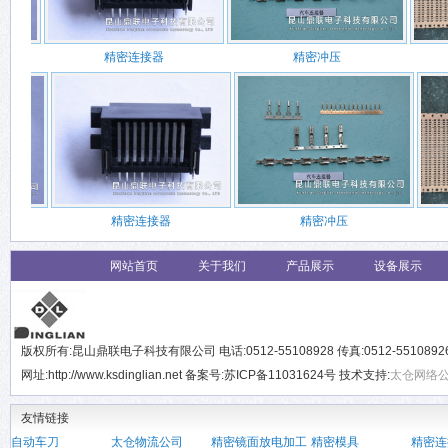
精密连接器
精密冲压
精密连接器
精密冲压
网站首页
关于我们
产品展示
设备展示
版权所有:昆山鼎联电子科技有限公司 电话:0512-55108928 传真:0512-551089
网址:http://www.ksdinglian.net 备案号:苏ICP备11031624号 技术支持:
太仓网络
友情链接
自动车刀
太仓物流公司
精密镜面放电加工
精密模具
精密连