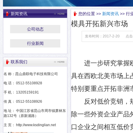
新闻资讯
您的位置 >>
新闻资讯
>> 行
模具开拓新兴市场
公司动态
发布时间：2017-2-20
点击
行业新闻
联系我们
进一步研究掌握欧
名 称：昆山鼎联电子科技有限公司
具在西欧北美市场上
电 话： 0512-55108928
特别要重点开拓非洲
手 机： 13205159191
反对低价竞销，规
传 真： 0512-55108926
地 址： 中国江苏省昆山市周市镇萧林东
除一些外资企业产品
路132号（原新浦路）
主 页： http://www.ksdinglian.net
口企业之间相互低价