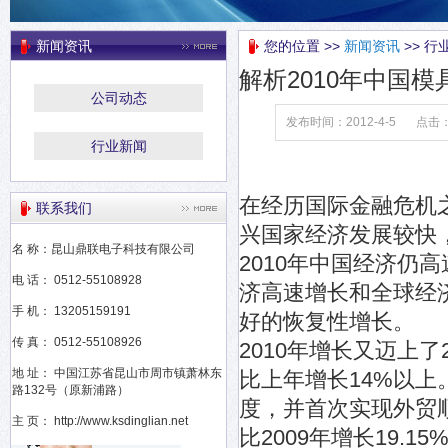
新闻资讯
您的位置 >>
新闻资讯
>> 行
解析2010年中国
公司动态
发布时间：2012-4-5
点击
行业新闻
在经历国际金融危机
联系我们
兴国家经济发展较快
名 称：昆山鼎联电子科技有限公司
2010年中国经济仍
电 话： 0512-55108928
济高速增长和全球经
手 机： 13205159191
好的恢复性增长。
传 真： 0512-55108926
2010年增长又迈上
地 址： 中国江苏省昆山市周市镇萧林东
比上年增长14%以
路132号（原新浦路）
度，并首次实现外贸顺
主 页： http://www.ksdinglian.net
比2009年增长19.1