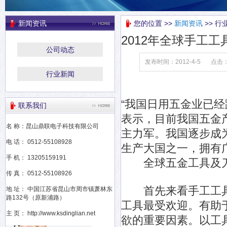
新闻资讯
您的位置 >>
新闻资讯
>> 行
2012年全球手工
公司动态
发布时间：2012-4-5
点击
行业新闻
“我国日用五金业已经
联系我们
表示，目前我国五金
名 称：昆山鼎联电子科技有限公司
主力军。我国逐步成
电 话： 0512-55108928
生产大国之一，拥有
手 机： 13205159191
全球五金工具及刀
传 真： 0512-55108926
首先来看手工工具
地 址： 中国江苏省昆山市周市镇萧林东
路132号（原新浦路）
工具最受欢迎。有助
主 页： http://www.ksdinglian.net
欲的重要因素。以工