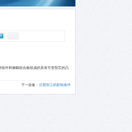
断组件和侧截组合板组成的具有可变型芯的凸
下一设备：
注塑加工的影响条件