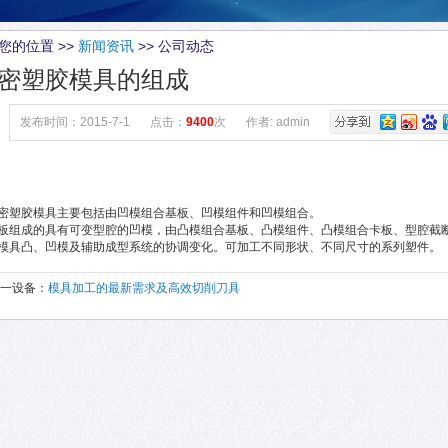
您的位置 >>
新闻资讯
>> 公司动态
密塑胶模具的组成
发布时间：2015-7-1
点击：
9400
次
作者: admin
塑胶模具主要包括由凹模组合基板、凹模组件和凹模组合。
组成的具有可变型腔的凹模，由凸模组合基板、凸模组件、凸模组合卡板、型腔截
模具凸、凹模及辅助成型系统的协调变化。可加工不同形状、不同尺寸的系列塑件。
一设备：
模具加工的最新需求及高效切削刀具