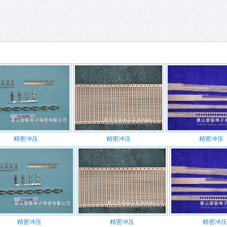
精密冲压
精密冲压
精密冲压
精密冲压
精密冲压
精密冲压