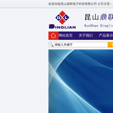
欢迎光临昆山鼎联电子科技有限公司 公司主营：
网站首页
关于我们
产品展示