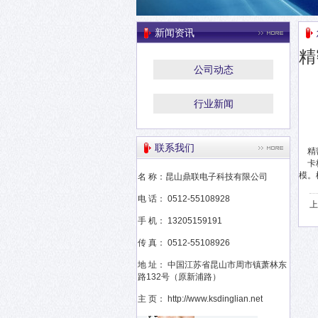
新闻资讯
精
公司动态
行业新闻
联系我们
精密
卡板
模。
名 称：昆山鼎联电子科技有限公司
电 话： 0512-55108928
上
手 机： 13205159191
传 真： 0512-55108926
地 址： 中国江苏省昆山市周市镇萧林东
路132号（原新浦路）
主 页： http://www.ksdinglian.net