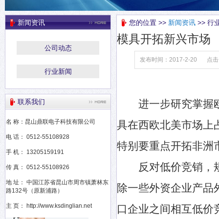
新闻资讯
您的位置 >>
新闻资讯
>> 行
模具开拓新兴市场
公司动态
发布时间：2017-2-20
点击
行业新闻
联系我们
进一步研究掌握欧
名 称：昆山鼎联电子科技有限公司
具在西欧北美市场上
电 话： 0512-55108928
特别要重点开拓非洲
手 机： 13205159191
反对低价竞销，规
传 真： 0512-55108926
地 址： 中国江苏省昆山市周市镇萧林东
除一些外资企业产品
路132号（原新浦路）
主 页： http://www.ksdinglian.net
口企业之间相互低价