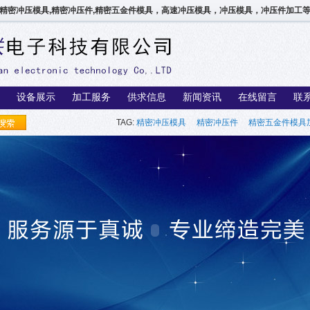
精密冲压模具,精密冲压件,精密五金件模具，高速冲压模具，冲压模具，冲压件加工
设备展示
加工服务
供求信息
新闻资讯
在线留言
联
TAG:
精密冲压模具
精密冲压件
精密五金件模具