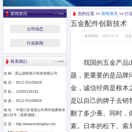
新闻资讯
您的位置 >>
新闻资讯
>> 行
五金配件创新技术
公司动态
发布时间：2017-2-17
点击
行业新闻
联系我们
我国的五金产品出口
名 称：昆山鼎联电子科技有限公司
题，更重要的是品牌
电 话： 0512-55108928
金，诚信经商是根本
手 机： 13205159191
是以自己的牌子去销
传 真： 0512-55108926
地 址： 中国江苏省昆山市周市镇萧林东
翻了多少番。同时，
路132号（原新浦路）
主 页： http://www.ksdinglian.net
素。日本的松下、索