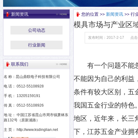
新闻资讯
您的位置 >>
新闻资讯
>> 行
模具市场与产业区
公司动态
发布时间：2017-2-17
点击
行业新闻
联系我们
有一个问题不能忽
名 称：昆山鼎联电子科技有限公司
不能因为自己的利益
电 话： 0512-55108928
条件有较大区别，五
手 机： 13205159191
我国五金行业的特色
传 真： 0512-55108926
地 址： 中国江苏省昆山市周市镇萧林东
地区，近年来，长三
路132号（原新浦路）
主 页： http://www.ksdinglian.net
下，江苏五金产业拥