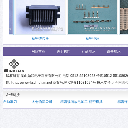
精密连接器
精密冲压
网站首页
关于我们
产品展示
设备展示
版权所有:昆山鼎联电子科技有限公司 电话:0512-55108928 传真:0512-551089
网址:http://www.ksdinglian.net 备案号:苏ICP备11031624号 技术支持:
太仓网络
友情链接
自动车刀
太仓物流公司
精密镜面放电加工
精密模具
精密连