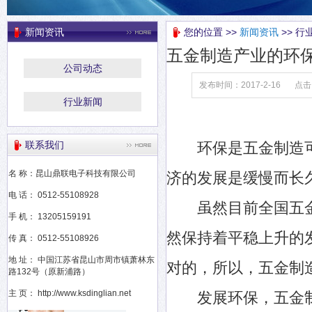
新闻资讯
您的位置 >>
新闻资讯
>> 行
五金制造产业的环
公司动态
发布时间：2017-2-16
点击
行业新闻
联系我们
环保是五金制造可
名 称：昆山鼎联电子科技有限公司
济的发展是缓慢而长
电 话： 0512-55108928
虽然目前全国五金
手 机： 13205159191
然保持着平稳上升的
传 真： 0512-55108926
地 址： 中国江苏省昆山市周市镇萧林东
对的，所以，五金制
路132号（原新浦路）
主 页： http://www.ksdinglian.net
发展环保，五金制